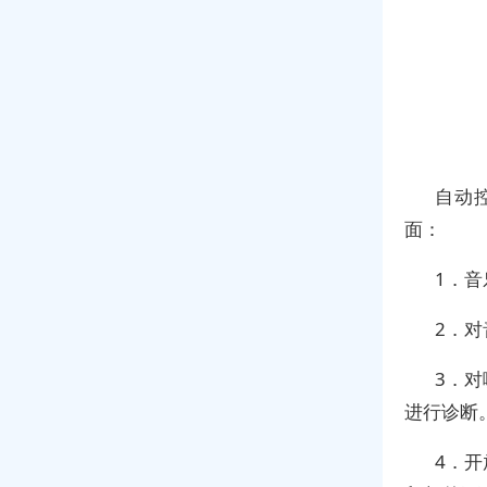
自动
面：
1．
2．
3．
进行诊断
4．