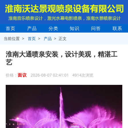
首页
产品
分类
知识
问答
联系
当前位置 >
首页
>
产品
> 正文
淮南大通喷泉安装，设计美观，精湛工
艺
面议
价格：
2026-08-07 02:41:01 4914次浏览