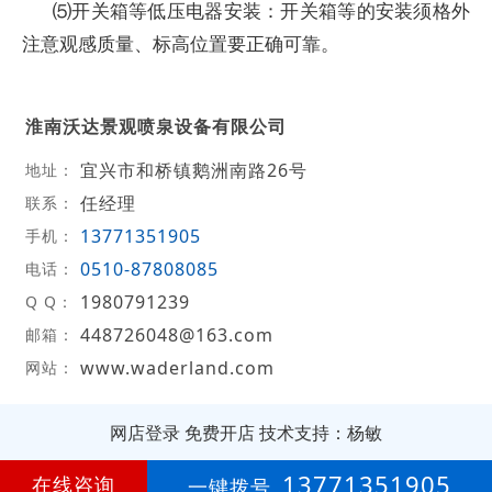
⑸开关箱等低压电器安装：开关箱等的安装须格外
注意观感质量、标高位置要正确可靠。
淮南沃达景观喷泉设备有限公司
宜兴市和桥镇鹅洲南路26号
地址：
任经理
联系：
13771351905
手机：
0510-87808085
电话：
1980791239
Q Q：
448726048@163.com
邮箱：
www.waderland.com
网站：
网店登录
免费开店
技术支持：杨敏
第
7年
13771351905
在线咨询
一键拨号